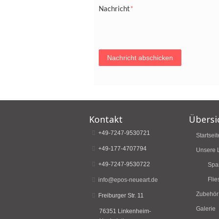
Nachricht
*
Nachricht abschicken
Kontakt
Übersi
+49-7247-9530721
Startseit
+49-177-4707794
Unsere 
+49-7247-9530722
Spa
Flie
info@epos-neueart.de
Zubehör
Freiburger Str. 11
Galerie
76351 Linkenheim-