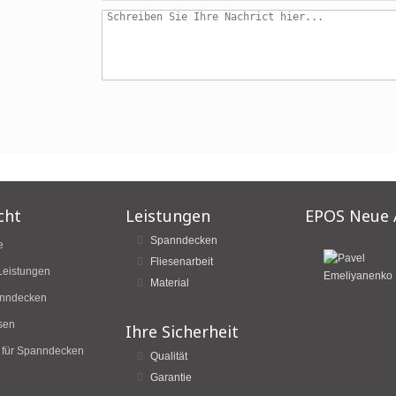
cht
Leistungen
EPOS Neue 
Spanndecken
e
Fliesenarbeit
Leistungen
Material
nndecken
sen
Ihre Sicherheit
 für Spanndecken
Qualität
Garantie